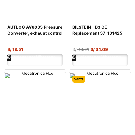
AUTLOG AV6035 Pressure
BILSTEIN – B3 OE
Converter, exhaust control
Replacement 37-131425
Coil Spring
S/
19.51
S/
48.01
S/
34.09
Ordenar por Whatsapp
Ordenar por Whatsapp
Venta