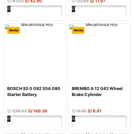
S/
61.03
S/
43.90
S/
23.64
S/
17.97
Ordenar por Whatsapp
Ordenar por Whatsapp
Venta
Venta
BOSCH S5 0 092 S5A 080
BREMBO A 12 043 Wheel
Starter Battery
Brake Cylinder
S/
238.53
S/
169.36
S/
9.08
S/
6.81
Ordenar por Whatsapp
Ordenar por Whatsapp