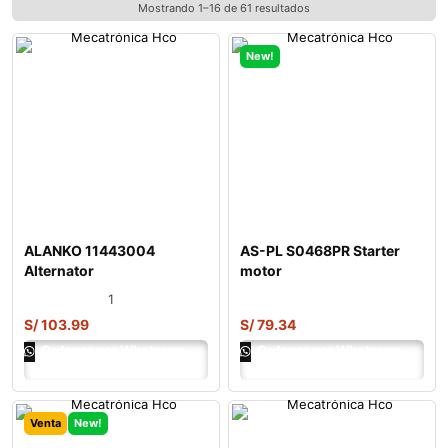
Mostrando 1–16 de 61 resultados
New!
ALANKO 11443004
AS-PL S0468PR Starter
Alternator
motor
1
S/
103.99
S/
79.34
Ordenar por Whatsapp
Ordenar por Whatsapp
Venta
New!