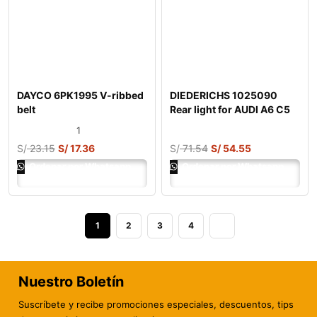
DAYCO 6PK1995 V-ribbed
DIEDERICHS 1025090
belt
Rear light for AUDI A6 C5
Saloon (4B2
1
S/
23.15
S/
17.36
S/
71.54
S/
54.55
Ordenar por Whatsapp
Ordenar por Whatsapp
1
2
3
4
Nuestro Boletín
Suscríbete y recibe promociones especiales, descuentos, tips