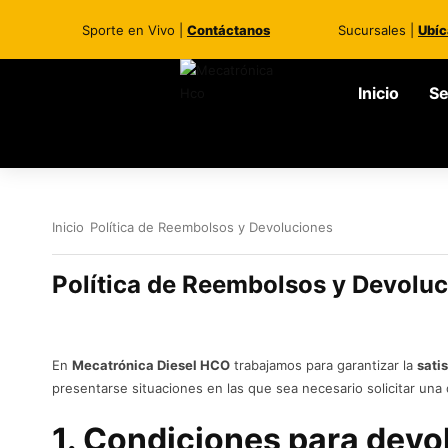
Sporte en Vivo |
Contáctanos
Sucursales |
Ubíc
Inicio
Se
Inicio
Política de Reembolsos y Devoluciones
Política de Reembolsos y Devolu
En
Mecatrónica Diesel HCO
trabajamos para garantizar la
sati
presentarse situaciones en las que sea necesario solicitar una
1. Condiciones para devo