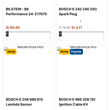
BILSTEIN – B6
BOSCH 0 242 240 593
Performance 24-217675
Spark Plug
Shock Absorber
1
S/
84.65
S/
5.41
S/
4.11
Ordenar por Whatsapp
Ordenar por Whatsapp
Venta
Venta
Popular
BOSCH 0 258 986 615
BOSCH 0 986 356 741
Lambda Sensor
Ignition Cable Kit