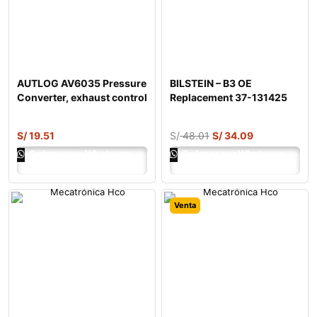
AUTLOG AV6035 Pressure
BILSTEIN – B3 OE
Converter, exhaust control
Replacement 37-131425
Coil Spring
S/
19.51
S/
48.01
S/
34.09
Ordenar por Whatsapp
Ordenar por Whatsapp
Venta