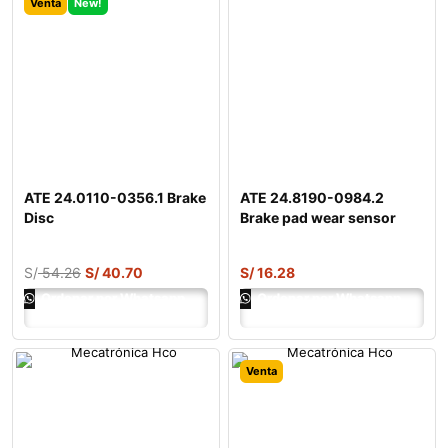
Venta
New!
ATE 24.0110-0356.1 Brake
ATE 24.8190-0984.2
Disc
Brake pad wear sensor
S/
54.26
S/
40.70
S/
16.28
Ordenar por Whatsapp
Ordenar por Whatsapp
Venta