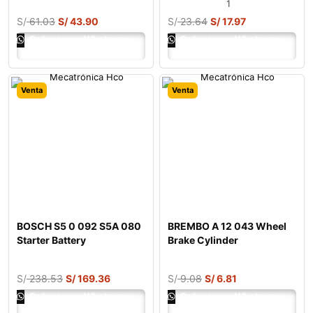
1
S/
61.03
S/
43.90
S/
23.64
S/
17.97
Ordenar por Whatsapp
Ordenar por Whatsapp
Venta
Venta
BOSCH S5 0 092 S5A 080
BREMBO A 12 043 Wheel
Starter Battery
Brake Cylinder
S/
238.53
S/
169.36
S/
9.08
S/
6.81
Ordenar por Whatsapp
Ordenar por Whatsapp