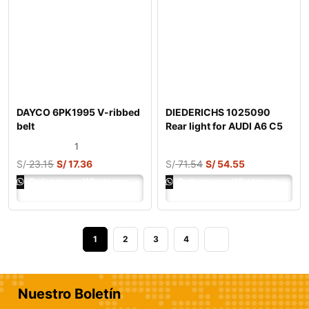
DAYCO 6PK1995 V-ribbed
DIEDERICHS 1025090
belt
Rear light for AUDI A6 C5
Saloon (4B2
1
S/
23.15
S/
17.36
S/
71.54
S/
54.55
Ordenar por Whatsapp
Ordenar por Whatsapp
1
2
3
4
Nuestro Boletín