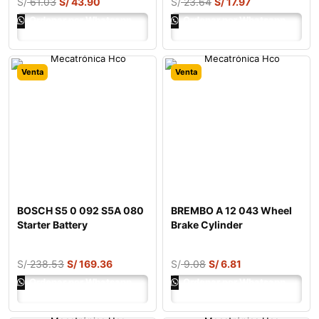
S/
61.03
S/
43.90
S/
23.64
S/
17.97
Ordenar por Whatsapp
Ordenar por Whatsapp
Venta
Venta
BOSCH S5 0 092 S5A 080
BREMBO A 12 043 Wheel
Starter Battery
Brake Cylinder
S/
238.53
S/
169.36
S/
9.08
S/
6.81
Ordenar por Whatsapp
Ordenar por Whatsapp