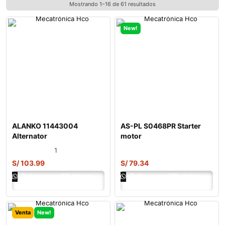
Mostrando 1–16 de 61 resultados
New!
ALANKO 11443004
AS-PL S0468PR Starter
Alternator
motor
1
S/
103.99
S/
79.34
Ordenar por Whatsapp
Ordenar por Whatsapp
Venta
New!