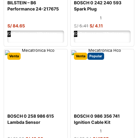
BILSTEIN – B6
BOSCH 0 242 240 593
Performance 24-217675
Spark Plug
Shock Absorber
1
S/
84.65
S/
5.41
S/
4.11
Ordenar por Whatsapp
Ordenar por Whatsapp
Venta
Venta
Popular
BOSCH 0 258 986 615
BOSCH 0 986 356 741
Lambda Sensor
Ignition Cable Kit
1