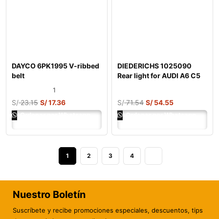
DAYCO 6PK1995 V-ribbed
DIEDERICHS 1025090
belt
Rear light for AUDI A6 C5
Saloon (4B2
1
S/
23.15
S/
17.36
S/
71.54
S/
54.55
Ordenar por Whatsapp
Ordenar por Whatsapp
1
2
3
4
Nuestro Boletín
Suscríbete y recibe promociones especiales, descuentos, tips