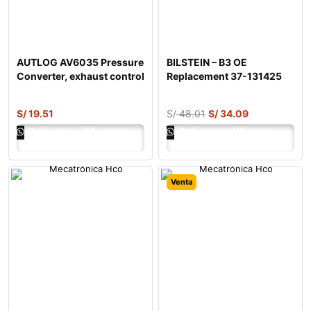
AUTLOG AV6035 Pressure
BILSTEIN – B3 OE
Converter, exhaust control
Replacement 37-131425
Coil Spring
S/
19.51
S/
48.01
S/
34.09
Ordenar por Whatsapp
Ordenar por Whatsapp
Venta