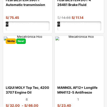
Automatic transmission
26461 Brake Fluid
fluid
S/
75.45
S/
14.66
S/
11.14
Ordenar por Whatsapp
Ordenar por Whatsapp
Venta
New!
LIQUI MOLY Top Tec, 4200
MANNOL AF12+ Longlife
3707 Engine Oil
MN4112-5 Antifreeze
6
1
S/
32.00
-
S/
66.00
S/
23.40