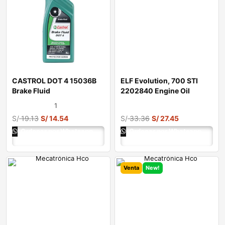
CASTROL DOT 4 15036B
ELF Evolution, 700 STI
Brake Fluid
2202840 Engine Oil
1
S/
19.13
S/
14.54
S/
33.36
S/
27.45
Ordenar por Whatsapp
Ordenar por Whatsapp
Venta
New!