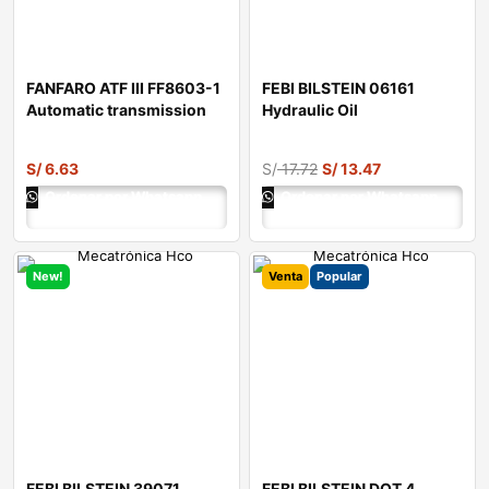
FANFARO ATF III FF8603-1
FEBI BILSTEIN 06161
Automatic transmission
Hydraulic Oil
fluid
S/
6.63
S/
17.72
S/
13.47
Ordenar por Whatsapp
Ordenar por Whatsapp
New!
Venta
Popular
FEBI BILSTEIN 39071
FEBI BILSTEIN DOT 4