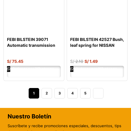
FEBI BILSTEIN 39071
FEBI BILSTEIN 42527 Bush,
Automatic transmission
leaf spring for NISSAN
fluid
PATROL
S/
75.45
S/
2.10
S/
1.49
Ordenar por Whatsapp
Ordenar por Whatsapp
1
2
3
4
5
Nuestro Boletín
Suscríbete y recibe promociones especiales, descuentos, tips