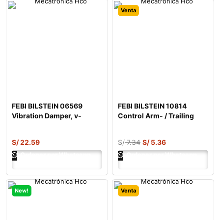
Venta
FEBI BILSTEIN 06569
FEBI BILSTEIN 10814
Vibration Damper, v-
Control Arm- / Trailing
ribbed belt
Arm Bush
S/
22.59
S/
7.34
S/
5.36
Ordenar por Whatsapp
Ordenar por Whatsapp
New!
Venta