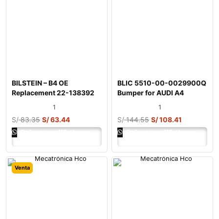
BILSTEIN – B4 OE
BLIC 5510-00-0029900Q
Replacement 22-138392
Bumper for AUDI A4
Shock Absor
1
1
S/
83.35
S/
63.44
S/
144.55
S/
108.41
Ordenar por Whatsapp
Ordenar por Whatsapp
Venta