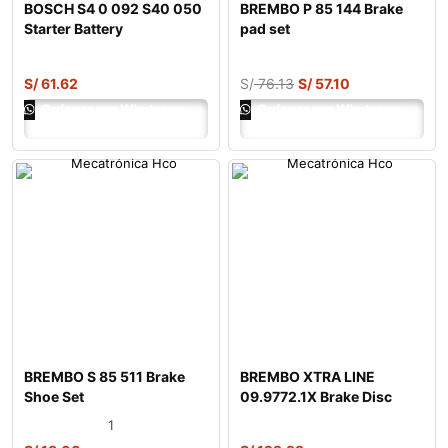
BOSCH S4 0 092 S40 050
BREMBO P 85 144 Brake
Starter Battery
pad set
S/
61.62
S/
76.13
S/
57.10
Ordenar por Whatsapp
Ordenar por Whatsapp
BREMBO S 85 511 Brake
BREMBO XTRA LINE
Shoe Set
09.9772.1X Brake Disc
1