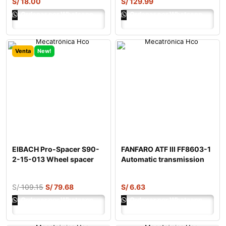
S/
18.00
S/
129.99
Ordenar por Whatsapp
Ordenar por Whatsapp
Venta
New!
EIBACH Pro-Spacer S90-
FANFARO ATF III FF8603-1
2-15-013 Wheel spacer
Automatic transmission
fluid
S/
109.15
S/
79.68
S/
6.63
Ordenar por Whatsapp
Ordenar por Whatsapp