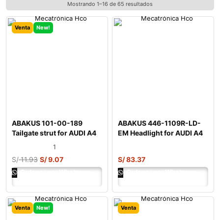
Mostrando 1–16 de 65 resultados
Venta
New!
ABAKUS 101-00-189
ABAKUS 446-1109R-LD-
Tailgate strut for AUDI A4
EM Headlight for AUDI A4
B7 Avant (8
1
S/
11.93
S/
9.07
S/
83.37
Ordenar por Whatsapp
Ordenar por Whatsapp
Venta
New!
Venta