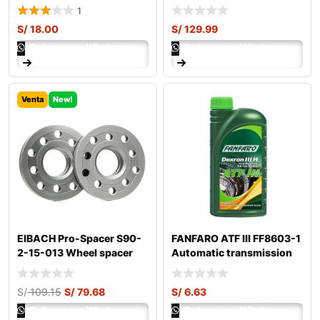
1
S/
18.00
S/
129.99
Ordenar por Whatsapp
Ordenar por Whatsapp
Venta
New!
EIBACH Pro-Spacer S90-
FANFARO ATF III FF8603-1
2-15-013 Wheel spacer
Automatic transmission
fluid
S/
109.15
S/
79.68
S/
6.63
Ordenar por Whatsapp
Ordenar por Whatsapp