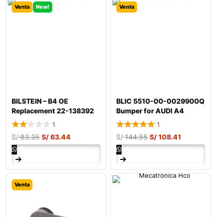
Venta
New!
Venta
BILSTEIN – B4 OE
BLIC 5510-00-0029900Q
Replacement 22-138392
Bumper for AUDI A4
Shock Absor
1
1
S/
83.35
S/
63.44
S/
144.55
S/
108.41
Ordenar por Whatsapp
Ordenar por Whatsapp
Venta