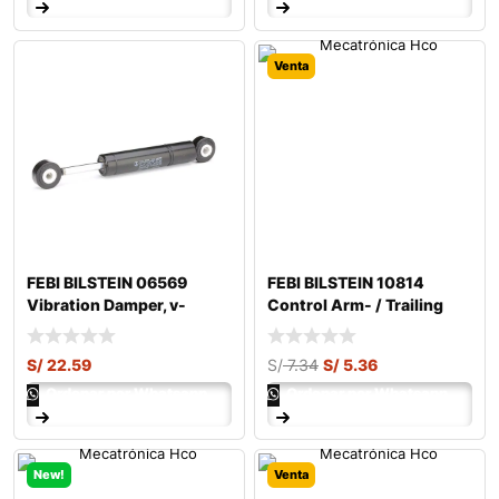
Venta
FEBI BILSTEIN 06569
FEBI BILSTEIN 10814
Vibration Damper, v-
Control Arm- / Trailing
ribbed belt
Arm Bush
S/
22.59
S/
7.34
S/
5.36
Ordenar por Whatsapp
Ordenar por Whatsapp
New!
Venta