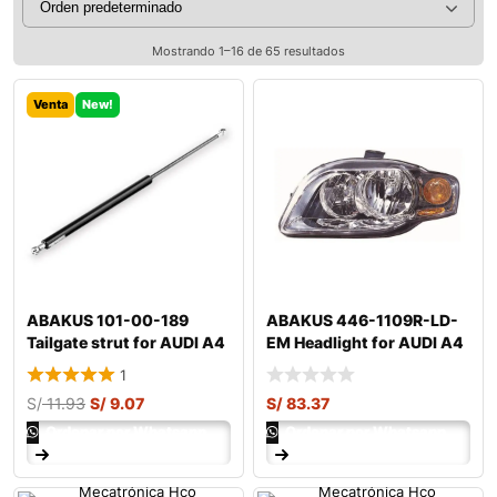
Mostrando 1–16 de 65 resultados
Venta
New!
ABAKUS 101-00-189
ABAKUS 446-1109R-LD-
Tailgate strut for AUDI A4
EM Headlight for AUDI A4
B7 Avant (8
1
S/
11.93
S/
9.07
S/
83.37
Ordenar por Whatsapp
Ordenar por Whatsapp