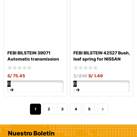
FEBI BILSTEIN 39071
FEBI BILSTEIN 42527 Bush,
Automatic transmission
leaf spring for NISSAN
fluid
PATROL
S/
75.45
S/
2.10
S/
1.49
Ordenar por Whatsapp
Ordenar por Whatsapp
1
2
3
4
5
Nuestro Boletín