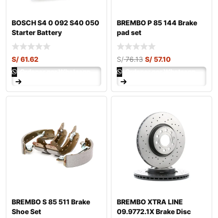
BOSCH S4 0 092 S40 050
BREMBO P 85 144 Brake
Starter Battery
pad set
S/
61.62
S/
76.13
S/
57.10
Ordenar por Whatsapp
Ordenar por Whatsapp
BREMBO S 85 511 Brake
BREMBO XTRA LINE
Shoe Set
09.9772.1X Brake Disc