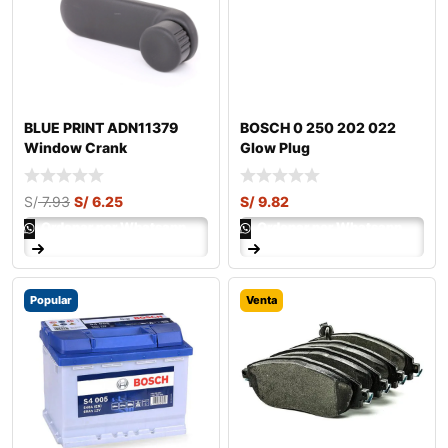
BLUE PRINT ADN11379
BOSCH 0 250 202 022
Window Crank
Glow Plug
S/
7.93
S/
6.25
S/
9.82
Ordenar por Whatsapp
Ordenar por Whatsapp
Popular
Venta