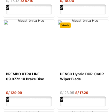
S/
76.13
S/
57.10
S/
18.00
Ordenar por Whatsapp
Ordenar por Whatsapp
Venta
BREMBO XTRA LINE
DENSO Hybrid DUR-060R
09.9772.1X Brake Disc
Wiper Blade
S/
129.99
S/
23.95
S/
17.29
Ordenar por Whatsapp
Ordenar por Whatsapp