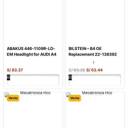
ABAKUS 446-1109R-LD-
BILSTEIN – B4 OE
EM Headlight for AUDI A4
Replacement 22-138392
Shock Absor
1
S/
83.37
S/
83.35
S/
63.44
Ordenar por Whatsapp
Ordenar por Whatsapp
Venta
Venta