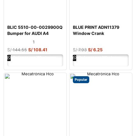
BLIC 5510-00-0029900Q
BLUE PRINT ADN11379
Bumper for AUDI A4
Window Crank
1
S/
144.55
S/
108.41
S/
7.93
S/
6.25
Ordenar por Whatsapp
Ordenar por Whatsapp
Popular