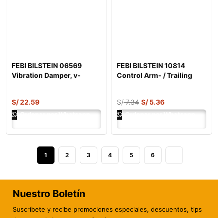
FEBI BILSTEIN 06569
FEBI BILSTEIN 10814
Vibration Damper, v-
Control Arm- / Trailing
ribbed belt
Arm Bush
S/
22.59
S/
7.34
S/
5.36
Ordenar por Whatsapp
Ordenar por Whatsapp
1
2
3
4
5
6
Nuestro Boletín
Suscríbete y recibe promociones especiales, descuentos, tips