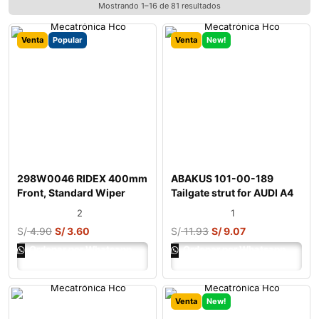
Mostrando 1–16 de 81 resultados
Venta
Popular
Venta
New!
298W0046 RIDEX 400mm
ABAKUS 101-00-189
Front, Standard Wiper
Tailgate strut for AUDI A4
Blade 298W004
B7 Avant (8
2
1
S/
4.90
S/
3.60
S/
11.93
S/
9.07
Ordenar por Whatsapp
Ordenar por Whatsapp
Venta
New!