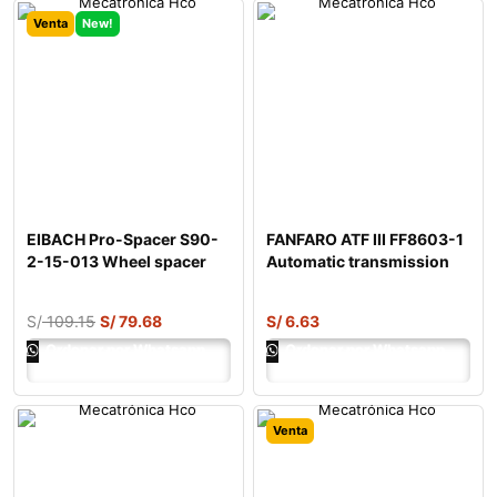
Venta
New!
EIBACH Pro-Spacer S90-
FANFARO ATF III FF8603-1
2-15-013 Wheel spacer
Automatic transmission
fluid
S/
109.15
S/
79.68
S/
6.63
Ordenar por Whatsapp
Ordenar por Whatsapp
Venta