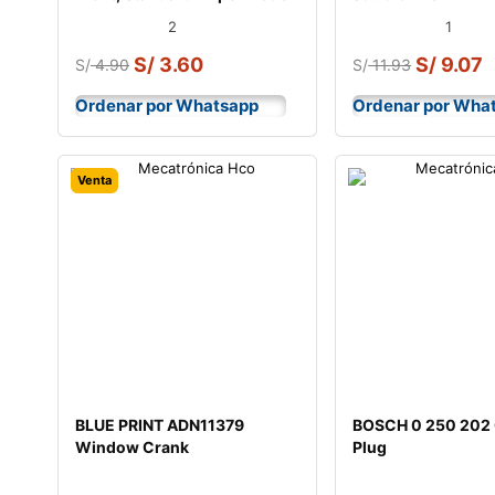
298W004
2
1
S/
3.60
S/
9.07
S/
4.90
S/
11.93
Ordenar por Whatsapp
Ordenar por Wha
Venta
BLUE PRINT ADN11379
BOSCH 0 250 202
Window Crank
Plug