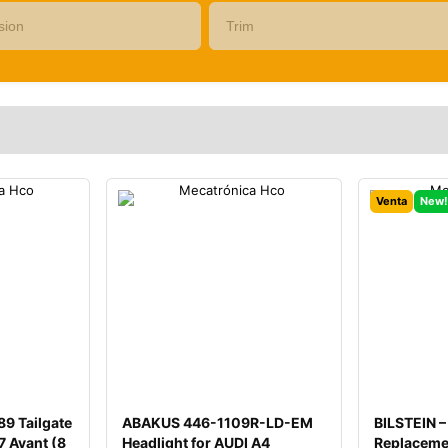
Venta
New!
9 Tailgate
ABAKUS 446-1109R-LD-EM
BILSTEIN –
7 Avant (8
Headlight for AUDI A4
Replaceme