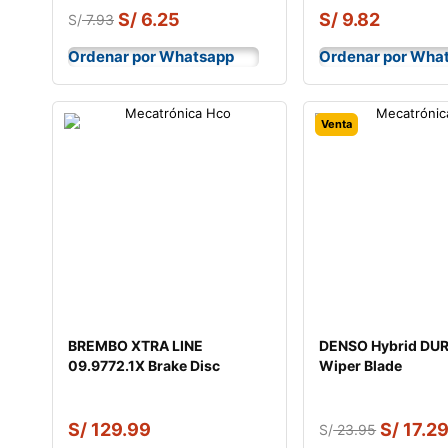
S/
6.25
S/
9.82
S/
7.93
Ordenar por Whatsapp
Ordenar por Wha
Venta
BREMBO XTRA LINE
DENSO Hybrid DU
09.9772.1X Brake Disc
Wiper Blade
S/
129.99
S/
17.2
S/
23.95