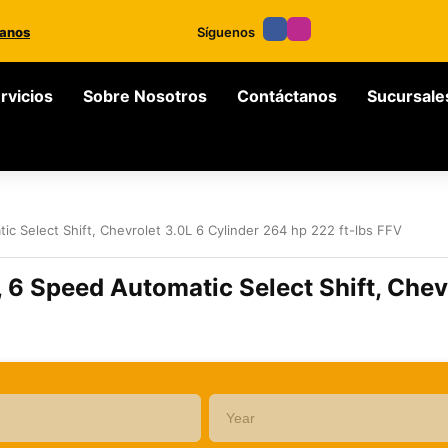
anos
Síguenos
rvicios
Sobre Nosotros
Contáctanos
Sucursale
c Select Shift, Chevrolet 3.0L 6 Cylinder 264 hp 222 ft-lbs FFV
 6 Speed Automatic Select Shift, Chev