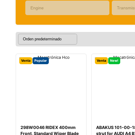
Venta
Popular
Venta
New!
298W0046 RIDEX 400mm
ABAKUS 101-00-18
Front, Standard Wiper Blade
strut for AUDI A4 B