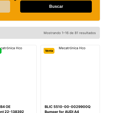
Mostrando 1–16 de 81 resultados
Venta
 B4 OE
BLIC 5510-00-0029900Q
nt 22-138392
Bumper for AUDI A4