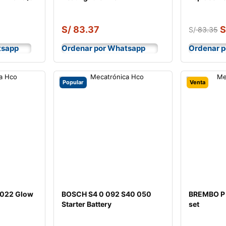
Shock Abs
S/
83.37
S
S/
83.35
tsapp
Ordenar por Whatsapp
Ordenar 
Popular
Venta
 022 Glow
BOSCH S4 0 092 S40 050
BREMBO P 
Starter Battery
set