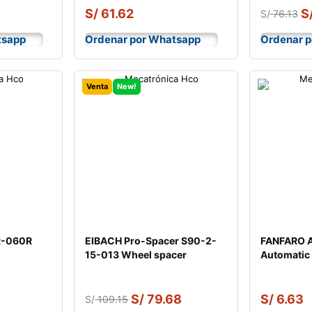
S/
61.62
S
S/
76.13
tsapp
Ordenar por Whatsapp
Ordenar 
Venta
New!
R-060R
EIBACH Pro-Spacer S90-2-
FANFARO AT
15-013 Wheel spacer
Automatic 
9
S/
79.68
S/
6.63
S/
109.15