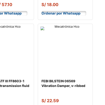
/
57.10
S/
18.00
por Whatsapp
Ordenar por Whatsapp
F III FF8603-1
FEBI BILSTEIN 06569
transmission fluid
Vibration Damper, v-ribbed
belt
S/
22.59