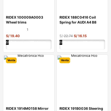
RIDEX 100009A0003
RIDEX 188C0416 Coil
Wheel trims
Spring for AUDI A4 B8
Avant (8K5)
1
S/
19.40
S/
22.74
S/
16.15
Ordenar por Whatsapp
Ordenar por Whatsapp
Venta
Venta
RIDEX 1914M0158 Mirror
RIDEX 191B0036 Steering