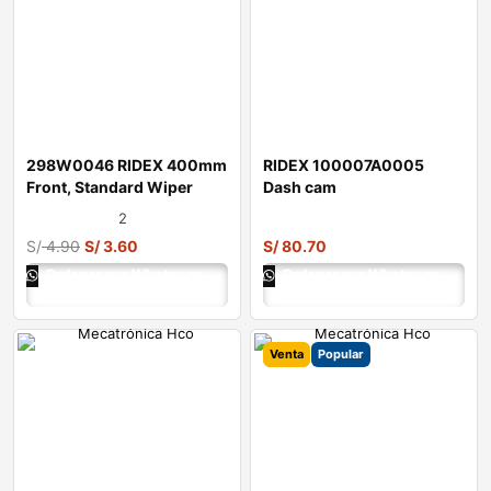
298W0046 RIDEX 400mm
RIDEX 100007A0005
Front, Standard Wiper
Dash cam
Blade 298W004
2
S/
4.90
S/
3.60
S/
80.70
Ordenar por Whatsapp
Ordenar por Whatsapp
Venta
Popular