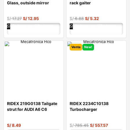
Glass, outside mirror
rack gaiter
S/
17.27
S/
12.95
S/
6.88
S/
5.32
Ordenar por Whatsapp
Ordenar por Whatsapp
Venta
New!
RIDEX 219G0138 Tailgate
RIDEX 2234C10138
strut for AUDI A6 C6
Turbocharger
Saloon (4F2
S/
8.49
S/
785.45
S/
557.57