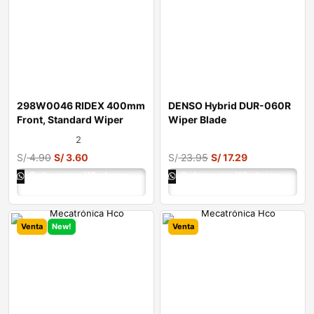
298W0046 RIDEX 400mm
DENSO Hybrid DUR-060R
Front, Standard Wiper
Wiper Blade
Blade 298W004
2
S/
4.90
S/
3.60
S/
23.95
S/
17.29
Ordenar por Whatsapp
Ordenar por Whatsapp
Venta
New!
Venta