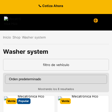
📞 Cotiza Ahora
0
Inicio
Shop
Washer system
Washer system
filtro de vehículo
Mostrando los 8 resultados
Venta
Popular
Venta