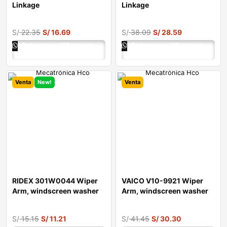
Linkage
Linkage
S/
22.35
S/
16.69
S/
38.09
S/
28.59
Ordenar por Whatsapp
Ordenar por Whatsapp
Venta
New!
Venta
RIDEX 301W0044 Wiper
VAICO V10-9921 Wiper
Arm, windscreen washer
Arm, windscreen washer
for AUDI A4
S/
15.15
S/
11.21
S/
41.45
S/
30.30