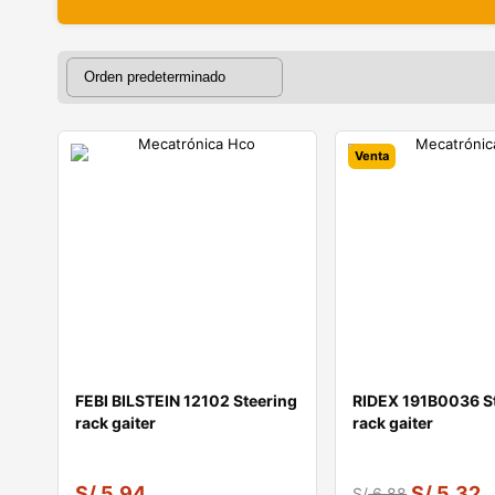
Venta
FEBI BILSTEIN 12102 Steering
RIDEX 191B0036 S
rack gaiter
rack gaiter
S/
5.94
S/
5.32
S/
6.88