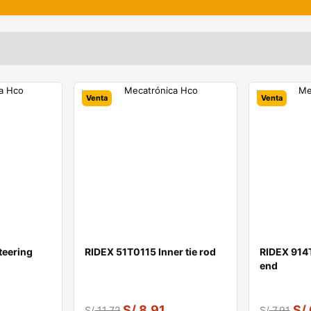
Venta
Venta
teering
RIDEX 51T0115 Inner tie rod
RIDEX 914
end
S/
8.91
S/
S/
11.72
S/
7.91