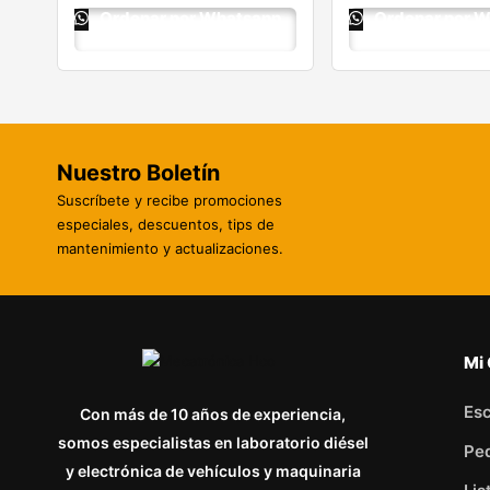
Ordenar por Whatsapp
Ordenar por 
Nuestro Boletín
Suscríbete y recibe promociones
especiales, descuentos, tips de
mantenimiento y actualizaciones.
Mi
Esc
Con más de 10 años de experiencia,
somos especialistas en laboratorio diésel
Pe
y electrónica de vehículos y maquinaria