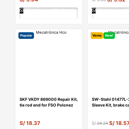
Ordenar por Whatsapp
Ordenar por 
Popular
Venta
New!
SKF VKDY 869000 Repair Kit,
SW-Stahl 01477L-
tie rod end for FSO Polonez
Sleeve Kit, brake c
S/
18.37
S/
18.5
S/
24.24