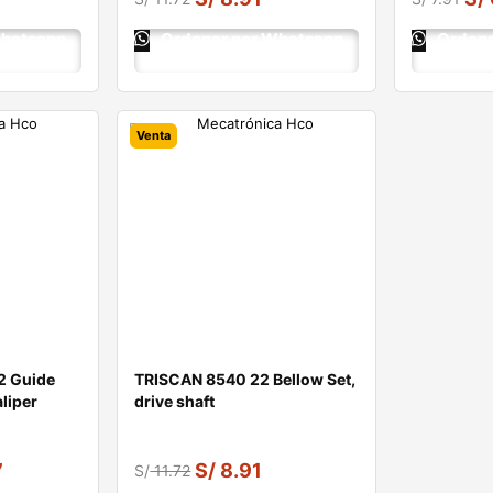
Whatsapp
Ordenar por Whatsapp
Ordena
Venta
2 Guide
TRISCAN 8540 22 Bellow Set,
aliper
drive shaft
7
S/
8.91
S/
11.72