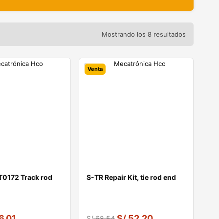
Mostrando los 8 resultados
Venta
T0172 Track rod
S-TR Repair Kit, tie rod end
6.01
S/
52.20
S/
68.54