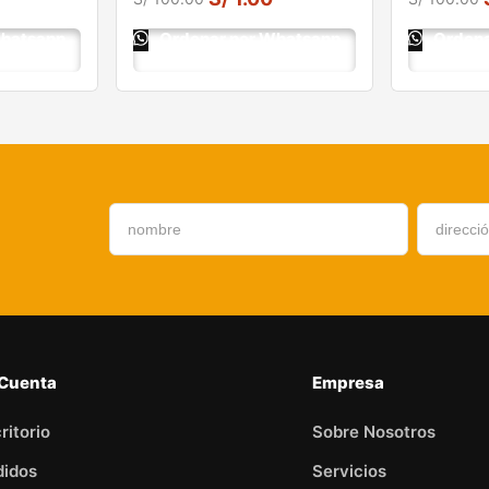
Whatsapp
Ordenar por Whatsapp
Ordena
 Cuenta
Empresa
ritorio
Sobre Nosotros
didos
Servicios