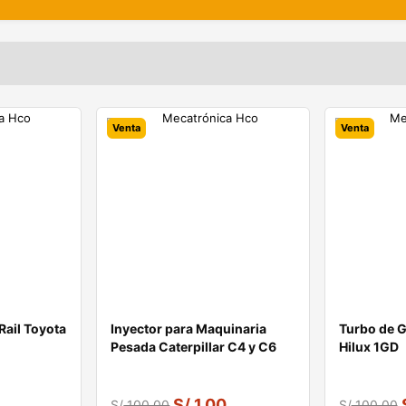
Venta
Venta
ail Toyota
Inyector para Maquinaria
Turbo de G
Pesada Caterpillar C4 y C6
Hilux 1GD
S/
1.00
S/
100.00
S/
100.00