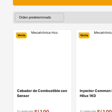
Venta
Venta
Cebador de Combustible con
Inyector Common R
Sensor
Hilux 1KD
S/
1.00
S/
1.00
S/
100.00
S/
100.00