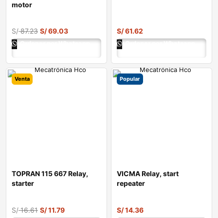
motor
S/
87.23
S/
69.03
S/
61.62
Ordenar por Whatsapp
Ordenar por Whatsapp
Venta
Popular
TOPRAN 115 667 Relay,
VICMA Relay, start
starter
repeater
S/
16.61
S/
11.79
S/
14.36