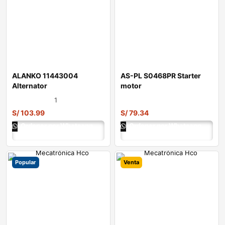
ALANKO 11443004
AS-PL S0468PR Starter
Alternator
motor
1
S/
103.99
S/
79.34
Ordenar por Whatsapp
Ordenar por Whatsapp
Popular
Venta