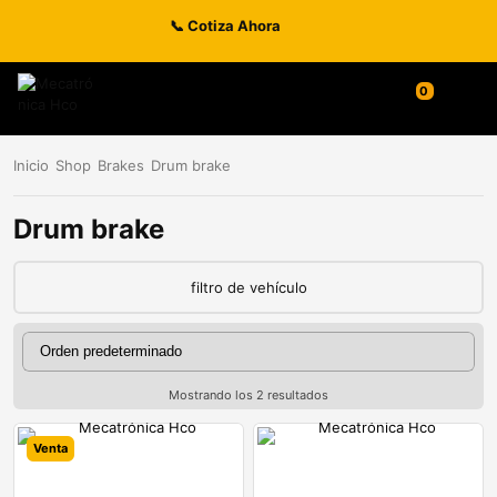
📞 Cotiza Ahora
Inicio
Shop
Brakes
Drum brake
Drum brake
filtro de vehículo
Mostrando los 2 resultados
Venta