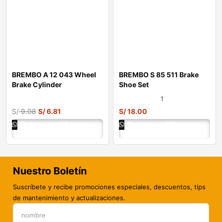
BREMBO A 12 043 Wheel
BREMBO S 85 511 Brake
Brake Cylinder
Shoe Set
1
S/
9.08
S/
6.81
S/
18.00
Ordenar por Whatsapp
Ordenar por Whatsapp
Nuestro Boletín
Suscríbete y recibe promociones especiales, descuentos, tips
de mantenimiento y actualizaciones.