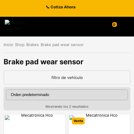
📞 Cotiza Ahora
0
Inicio
Shop
Brakes
Brake pad wear sensor
Brake pad wear sensor
filtro de vehículo
Mostrando los 2 resultados
Venta