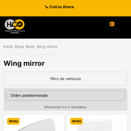
📞 Cotiza Ahora
0
Inicio
Shop
Body
Wing mirror
Wing mirror
filtro de vehículo
Mostrando los 2 resultados
Venta
Venta