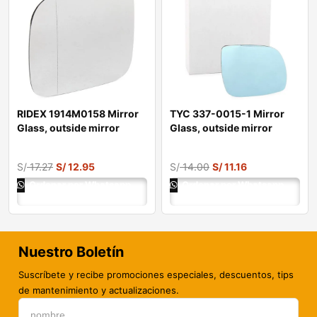
RIDEX 1914M0158 Mirror
TYC 337-0015-1 Mirror
Glass, outside mirror
Glass, outside mirror
S/
17.27
S/
12.95
S/
14.00
S/
11.16
Ordenar por Whatsapp
Ordenar por Whatsapp
Nuestro Boletín
Suscríbete y recibe promociones especiales, descuentos, tips
de mantenimiento y actualizaciones.